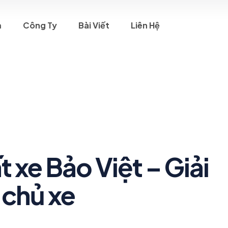
m
Công Ty
Bài Viết
Liên Hệ
 xe Bảo Việt – Giải
 chủ xe