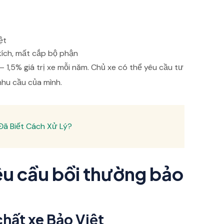
ệt
kích, mất cắp bộ phận
1,5% giá trị xe mỗi năm. Chủ xe có thể yêu cầu tư
nhu cầu của mình.
 Đã Biết Cách Xử Lý?
êu cầu bồi thường bảo
hất xe Bảo Việt