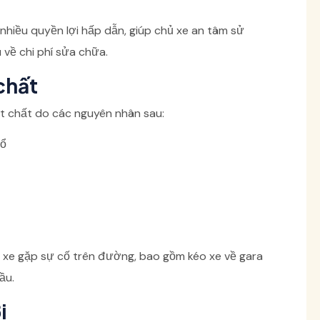
nhiều quyền lợi hấp dẫn, giúp chủ xe an tâm sử
 về chi phí sửa chữa.
 chất
t chất do các nguyên nhân sau:
nổ
i xe gặp sự cố trên đường, bao gồm kéo xe về gara
ầu.
i