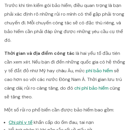
Trước khi tìm kiếm gói bảo hiểm, điều quan trọng là bạn
phải xác định rõ những rủi ro mình có thể gặp phải trong
chuyến đi. Mỗi chuyến công tác sẽ có đặc thù riêng, và
bảo hiểm cần phải đáp ứng được những yêu cầu cụ thể
đó.
Thời gian và địa điểm công tác
là hai yếu tố đầu tiên
cần xem xét. Nếu bạn đi đến những quốc gia có hệ thống
y tế đắt đỏ như Mỹ hay châu Âu, mức
phí bảo hiểm
sẽ
cao hơn so với các nước Đông Nam Á. Thời gian lưu trú
càng dài, rủi ro càng tăng, do đó
chi phí bảo hiểm
cũng
sẽ tăng theo.
Một số rủi ro phổ biến cần được bảo hiểm bao gồm:
Chi phí y tế
khẩn cấp do ốm đau, tai nạn
Hỗ trợ pháp lý khi gặp rắc rối về giấy tờ