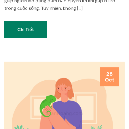
giúp người lao động đảm bảo quyền lợi khi gặp rủi ro
trong cuộc sống. Tuy nhiên, không […]
Chi Tiết
28
Oct