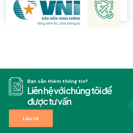
Bạn cần thêm thông tin?
L
i
ê
n
h
ệ
v
ớ
i
c
h
ú
n
g
t
ô
i
đ
ể
đ
ư
ợ
c
t
ư
v
ấ
n
Liên Hệ