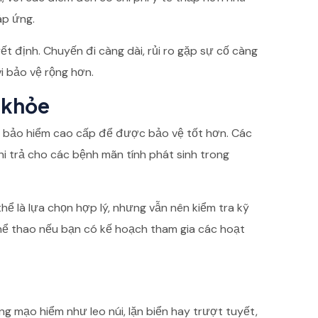
áp ứng.
t định. Chuyến đi càng dài, rủi ro gặp sự cố càng
i bảo vệ rộng hơn.
c khỏe
n bảo hiểm cao cấp để được bảo vệ tốt hơn. Các
hi trả cho các bệnh mãn tính phát sinh trong
hể là lựa chọn hợp lý, nhưng vẫn nên kiểm tra kỹ
hể thao nếu bạn có kế hoạch tham gia các hoạt
 mạo hiểm như leo núi, lặn biển hay trượt tuyết,