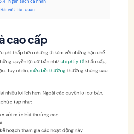
3.4.
Ngân sách cá nhân
Bài viết liên quan
và cao cấp
c phí thấp hơn nhưng đi kèm với những hạn chế
những quyền lợi cơ bản như
chi phí y tế
khẩn cấp,
ạc. Tuy nhiên,
mức bồi thường
thường không cao
i nhiều lợi ích hơn. Ngoài các quyền lợi cơ bản,
 phức tạp như:
ạn
với mức bồi thường cao
i
kế hoạch tham gia các hoạt động này