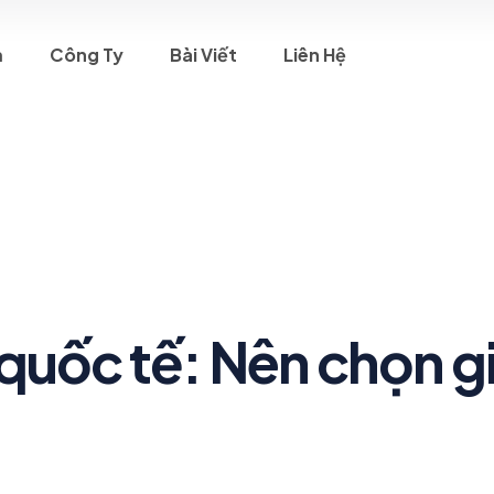
m
Công Ty
Bài Viết
Liên Hệ
 quốc tế: Nên chọn g