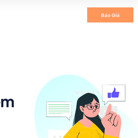
Báo Giá
êm