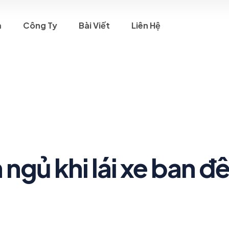
m
Công Ty
Bài Viết
Liên Hệ
gủ khi lái xe ban đ