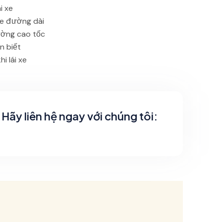
i xe
 xe đường dài
ường cao tốc
n biết
i lái xe
Hãy liên hệ ngay với chúng tôi: