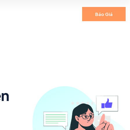
Báo Giá
ện