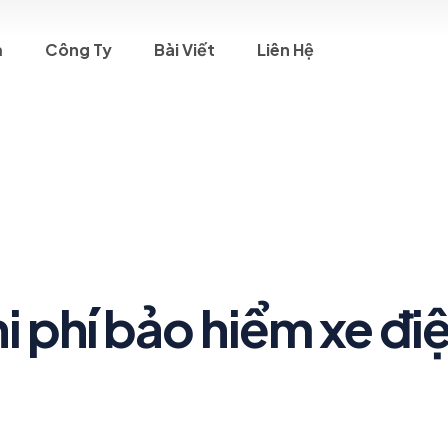
m
Công Ty
Bài Viết
Liên Hệ
i phí bảo hiểm xe đi