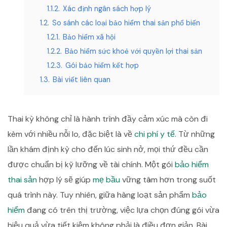
1.1.2.
Xác định ngân sách hợp lý
1.2.
So sánh các loại bảo hiểm thai sản phổ biến
1.2.1.
Bảo hiểm xã hội
1.2.2.
Bảo hiểm sức khoẻ với quyền lợi thai sản
1.2.3.
Gói bảo hiểm kết hợp
1.3.
Bài viết liên quan
Thai kỳ không chỉ là hành trình đầy cảm xúc mà còn đi
kèm với nhiều nỗi lo, đặc biệt là về
chi phí y tế
. Từ những
lần khám định kỳ cho đến lúc sinh nở, mọi thứ đều cần
được chuẩn bị kỹ lưỡng về tài chính. Một gói
bảo hiểm
thai sản
hợp lý sẽ giúp
mẹ bầu
vững tâm hơn trong suốt
quá trình này. Tuy nhiên, giữa hàng loạt sản phẩm
bảo
hiểm
đang có trên thị trường, việc lựa chọn đúng gói vừa
hiệu quả vừa tiết kiệm không phải là điều đơn giản. Bài