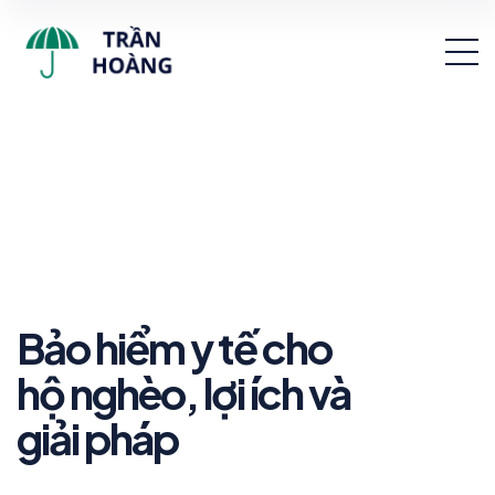
Bảo hiểm y tế cho
hộ nghèo, lợi ích và
giải pháp