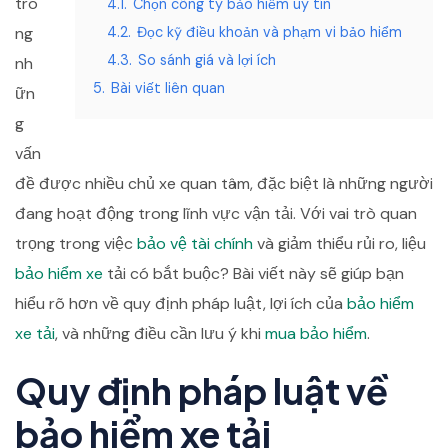
tro
4.1.
Chọn công ty bảo hiểm uy tín
ng
4.2.
Đọc kỹ điều khoản và phạm vi bảo hiểm
4.3.
So sánh giá và lợi ích
nh
5.
Bài viết liên quan
ữn
g
vấn
đề được nhiều chủ xe quan tâm, đặc biệt là những người
đang hoạt động trong lĩnh vực vận tải. Với vai trò quan
trọng trong việc
bảo vệ tài chính
và giảm thiểu rủi ro, liệu
bảo hiểm xe
tải có bắt buộc? Bài viết này sẽ giúp bạn
hiểu rõ hơn về quy định pháp luật, lợi ích của
bảo hiểm
xe tải
, và những điều cần lưu ý khi
mua bảo hiểm
.
Quy định pháp luật về
bảo hiểm xe tải