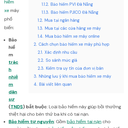
hiểm
1.1.2.
Bảo hiểm PVI Đà Nẵng
xe
máy
1.1.3.
Bảo hiểm PJICO Đà Nẵng
phổ
1.2.
Mua tại ngân hàng
biến:
1.3.
Mua tại các cửa hàng xe máy
1.4.
Mua bảo hiểm xe máy online
Bảo
2.
Cách chọn bảo hiểm xe máy phù hợp
hiể
2.1.
Xác định nhu cầu
m
2.2.
So sánh mức giá
trác
2.3.
Kiểm tra uy tín của đơn vị bán
h
3.
Những lưu ý khi mua bảo hiểm xe máy
nhiệ
m
4.
Bài viết liên quan
dân
sự
(
TNDS
) bắt buộc
: Loại bảo hiểm này giúp bồi thường
thiệt hại cho bên thứ ba khi có tai nạn.
Bảo hiểm tự nguyện
: Gồm
bảo hiểm tai nạn
cho