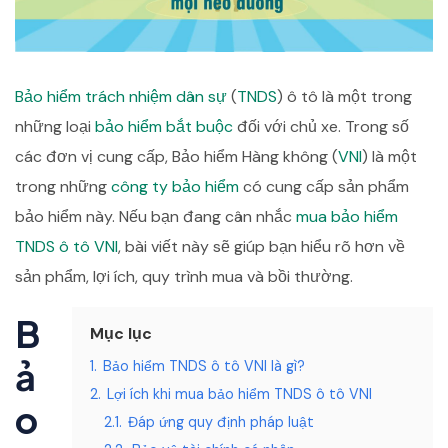
Bảo hiểm
trách nhiệm dân sự
(
TNDS
) ô tô là một trong
những loại
bảo hiểm bắt buộc
đối với chủ xe. Trong số
các đơn vị cung cấp, Bảo hiểm Hàng không (
VNI
) là một
trong những
công ty bảo hiểm
có cung cấp sản phẩm
bảo hiểm này. Nếu bạn đang cân nhắc
mua bảo hiểm
TNDS ô tô VNI
, bài viết này sẽ giúp bạn hiểu rõ hơn về
sản phẩm, lợi ích, quy trình mua và bồi thường.
B
Mục lục
ả
1.
Bảo hiểm TNDS ô tô VNI là gì?
2.
Lợi ích khi mua bảo hiểm TNDS ô tô VNI
o
2.1.
Đáp ứng quy định pháp luật