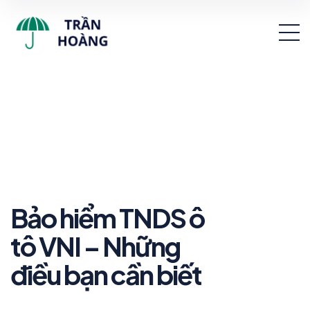
Bảo hiểm TNDS ô
tô VNI – Những
điều bạn cần biết