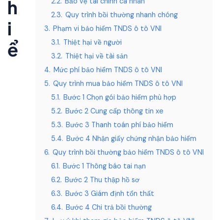
h
2.2.
Bảo vệ tài chính cá nhân
2.3.
Quy trình bồi thường nhanh chóng
i
3.
Phạm vi bảo hiểm TNDS ô tô VNI
3.1.
Thiệt hại về người
ể
3.2.
Thiệt hại về tài sản
4.
Mức phí bảo hiểm TNDS ô tô VNI
5.
Quy trình mua bảo hiểm TNDS ô tô VNI
5.1.
Bước 1 Chọn gói bảo hiểm phù hợp
5.2.
Bước 2 Cung cấp thông tin xe
5.3.
Bước 3 Thanh toán phí bảo hiểm
5.4.
Bước 4 Nhận giấy chứng nhận bảo hiểm
6.
Quy trình bồi thường bảo hiểm TNDS ô tô VNI
6.1.
Bước 1 Thông báo tai nạn
6.2.
Bước 2 Thu thập hồ sơ
6.3.
Bước 3 Giám định tổn thất
6.4.
Bước 4 Chi trả bồi thường