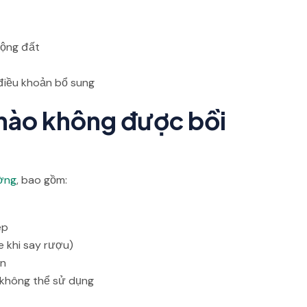
 động đất
điều khoản bổ sung
nào không được bồi
ường
, bao gồm:
ép
xe khi say rượu)
an
e không thể sử dụng