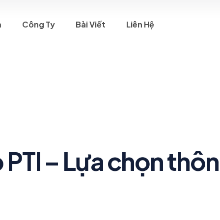
m
Công Ty
Bài Viết
Liên Hệ
 PTI – Lựa chọn thô