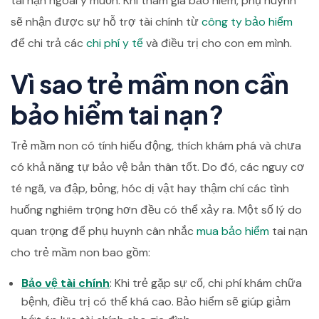
tai nạn ngoài ý muốn. Khi tham gia bảo hiểm, phụ huynh
sẽ nhận được sự hỗ trợ tài chính từ
công ty bảo hiểm
để chi trả các
chi phí y tế
và điều trị cho con em mình.
Vì sao trẻ mầm non cần
bảo hiểm tai nạn?
Trẻ mầm non có tính hiếu động, thích khám phá và chưa
có khả năng tự bảo vệ bản thân tốt. Do đó, các nguy cơ
té ngã, va đập, bỏng, hóc dị vật hay thậm chí các tình
huống nghiêm trọng hơn đều có thể xảy ra. Một số lý do
quan trọng để phụ huynh cân nhắc
mua bảo hiểm
tai nạn
cho trẻ mầm non bao gồm:
Bảo vệ tài chính
: Khi trẻ gặp sự cố, chi phí khám chữa
bệnh, điều trị có thể khá cao. Bảo hiểm sẽ giúp giảm