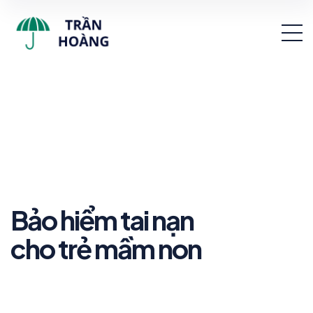
Bảo hiểm tai nạn
cho trẻ mầm non