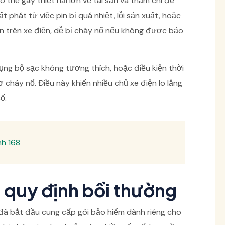
 thể gây thiệt hại lớn về tài sản và thậm chí đe
phát từ việc pin bị quá nhiệt, lỗi sản xuất, hoặc
iến trên xe điện, dễ bị cháy nổ nếu không được bảo
dụng bộ sạc không tương thích, hoặc điều kiện thời
 cháy nổ. Điều này khiến nhiều chủ xe điện lo lắng
ố.
nh 168
à quy định bồi thường
 đã bắt đầu cung cấp gói bảo hiểm dành riêng cho