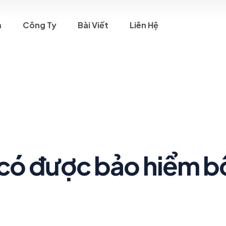
m
Công Ty
Bài Viết
Liên Hệ
 có được bảo hiểm b