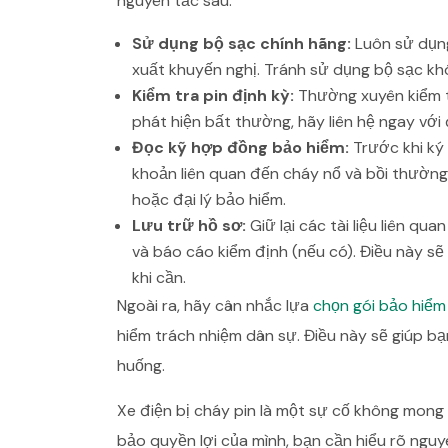
nguyên tắc sau:
Sử dụng bộ sạc chính hãng:
Luôn sử dụng
xuất khuyến nghị. Tránh sử dụng bộ sạc k
Kiểm tra pin định kỳ:
Thường xuyên kiểm tr
phát hiện bất thường, hãy liên hệ ngay với
Đọc kỹ hợp đồng bảo hiểm:
Trước khi ký
khoản liên quan đến cháy nổ và bồi thường
hoặc đại lý bảo hiểm.
Lưu trữ hồ sơ:
Giữ lại các tài liệu liên q
và báo cáo kiểm định (nếu có). Điều này s
khi cần.
Ngoài ra, hãy cân nhắc lựa
chọn gói bảo hiểm
hiểm trách nhiệm dân sự. Điều này sẽ giúp bạ
huống.
Xe điện bị cháy pin là một sự cố không mong
bảo quyền lợi của mình, bạn cần hiểu rõ nguy