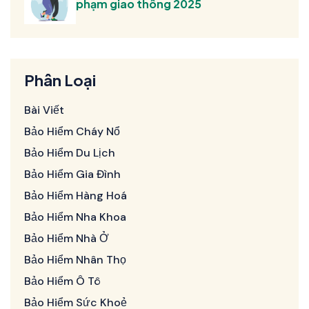
phạm giao thông 2025
Phân Loại
Bài Viết
Bảo Hiểm Cháy Nổ
Bảo Hiểm Du Lịch
Bảo Hiểm Gia Đình
Bảo Hiểm Hàng Hoá
Bảo Hiểm Nha Khoa
Bảo Hiểm Nhà Ở
Bảo Hiểm Nhân Thọ
Bảo Hiểm Ô Tô
Bảo Hiểm Sức Khoẻ