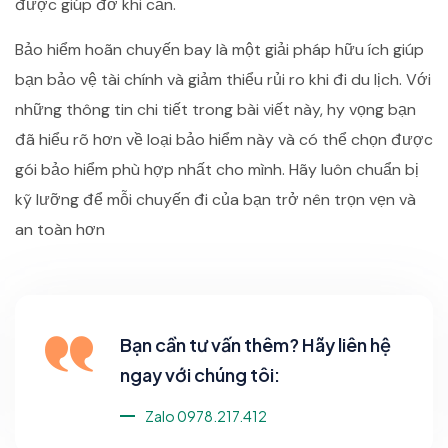
được giúp đỡ khi cần.
Bảo hiểm hoãn chuyến bay là một giải pháp hữu ích giúp
bạn bảo vệ tài chính và giảm thiểu rủi ro khi đi du lịch. Với
những thông tin chi tiết trong bài viết này, hy vọng bạn
đã hiểu rõ hơn về loại bảo hiểm này và có thể chọn được
gói bảo hiểm phù hợp nhất cho mình. Hãy luôn chuẩn bị
kỹ lưỡng để mỗi chuyến đi của bạn trở nên trọn vẹn và
an toàn hơn
Bạn cần tư vấn thêm? Hãy liên hệ
ngay với chúng tôi:
Zalo 0978.217.412