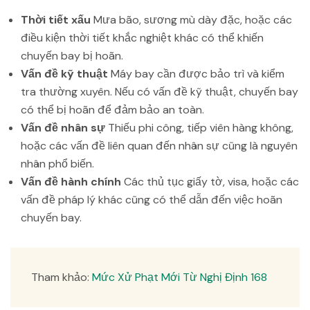
Thời tiết xấu
Mưa bão, sương mù dày đặc, hoặc các
điều kiện thời tiết khắc nghiệt khác có thể khiến
chuyến bay bị hoãn.
Vấn đề kỹ thuật
Máy bay cần được bảo trì và kiểm
tra thường xuyên. Nếu có vấn đề kỹ thuật, chuyến bay
có thể bị hoãn để đảm bảo an toàn.
Vấn đề nhân sự
Thiếu phi công, tiếp viên hàng không,
hoặc các vấn đề liên quan đến nhân sự cũng là nguyên
nhân phổ biến.
Vấn đề hành chính
Các thủ tục giấy tờ, visa, hoặc các
vấn đề pháp lý khác cũng có thể dẫn đến việc hoãn
chuyến bay.
Tham khảo:
Mức Xử Phạt Mới Từ Nghị Định 168