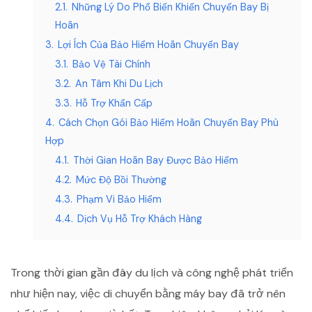
2.1.
Những Lý Do Phổ Biến Khiến Chuyến Bay Bị
Hoãn
3.
Lợi Ích Của Bảo Hiểm Hoãn Chuyến Bay
3.1.
Bảo Vệ Tài Chính
3.2.
An Tâm Khi Du Lịch
3.3.
Hỗ Trợ Khẩn Cấp
4.
Cách Chọn Gói Bảo Hiểm Hoãn Chuyến Bay Phù
Hợp
4.1.
Thời Gian Hoãn Bay Được Bảo Hiểm
4.2.
Mức Độ Bồi Thường
4.3.
Phạm Vi Bảo Hiểm
4.4.
Dịch Vụ Hỗ Trợ Khách Hàng
Trong thời gian gần đây du lịch và công nghệ phát triển
như hiện nay, việc di chuyển bằng máy bay đã trở nên